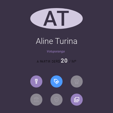
AT
Aline Turina
Votuporanga
20
R$
/ M²
A PARTIR DE