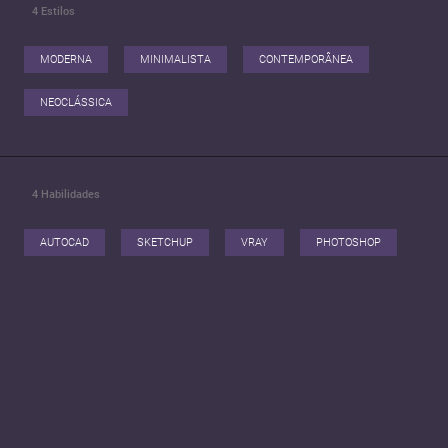
4
Estilos
MODERNA
MINIMALISTA
CONTEMPORÂNEA
NEOCLÁSSICA
4
Habilidades
AUTOCAD
SKETCHUP
VRAY
PHOTOSHOP