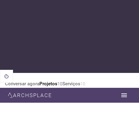
Conversar agora
Projetos
Serviços
10
10
ARCHSPLACE
CATEGORIA
TODOS
ARQUITETURA
DESIGN DE INTERIORES
ESTILO
TODOS
MODERNA
MINIMALISTA