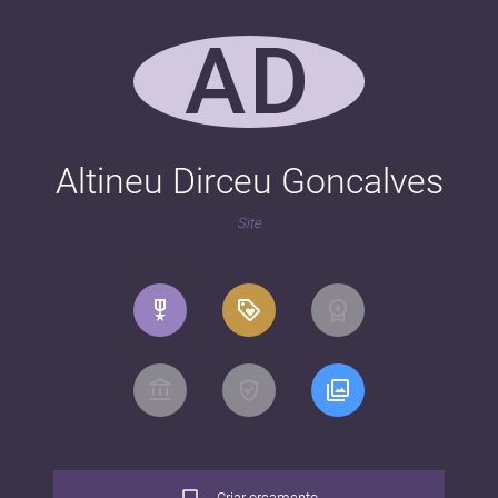
AD
Altineu Dirceu Goncalves
Site
Criar orçamento