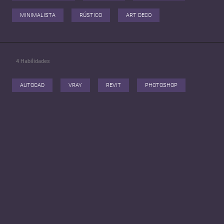
MINIMALISTA
RÚSTICO
ART DECO
4
Habilidades
AUTOCAD
VRAY
REVIT
PHOTOSHOP