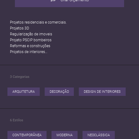
Projetos residenciais e comerciais.
Projetos 3D
Regularização de imoveis
Projeto PSCIP bombeiros
Reformas e construções
Projetos de interiores
Faça um orçamento sem compromisso.
3
Categorias
ARQUITETURA
DECORAÇÃO
DESIGN DE INTERIORES
6
Estilos
CONTEMPORÂNEA
MODERNA
NEOCLÁSSICA