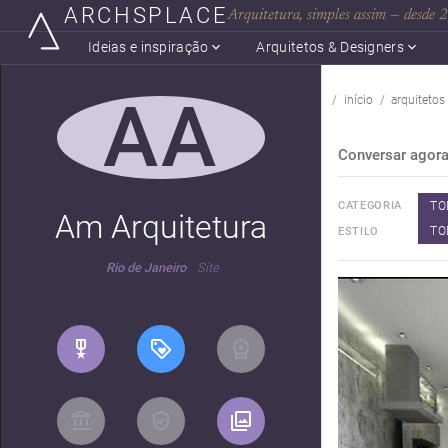
ARCHSPLACE
Arquitetura, simples assim — desde
Ideias e inspiração
Arquitetos & Designers
AA
início
arquitetos
Conversar agor
TO
CATEGORIA
Am Arquitetura
TO
ESTILO
Rio de Janeiro
Site