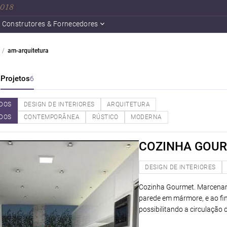
 2018
Construtores & Fornecedores
am-arquitetura
a
Projetos
6
DOS
DESIGN DE INTERIORES
ARQUITETURA
DOS
CONTEMPORÂNEA
RÚSTICO
MODERNA
COZINHA GOU
DESIGN DE INTERIORES
Cozinha Gourmet. Marcenari
parede em mármore, e ao fina
possibilitando a circulação