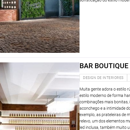
sofisticação do estilo mode
BAR BOUTIQUE
DESIGN DE INTERIORES
Muita gente adora o estilo 
estilo moderno de forma ha
combinações mais bonitas, 
aconchego e a intimidade do 
exemplo, as prateleiras de
relevo, um dos elementos m
led inclusa, também muito u