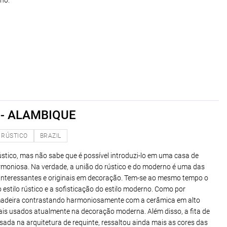
rno.
 - ALAMBIQUE
RÚSTICO
BRAZIL
rústico, mas não sabe que é possível introduzi-lo em uma casa de
rmoniosa. Na verdade, a união do rústico e do moderno é uma das
interessantes e originais em decoração. Tem-se ao mesmo tempo o
estilo rústico e a sofisticação do estilo moderno. Como por
 madeira contrastando harmoniosamente com a cerâmica em alto
ais usados atualmente na decoração moderna. Além disso, a fita de
sada na arquitetura de requinte, ressaltou ainda mais as cores das