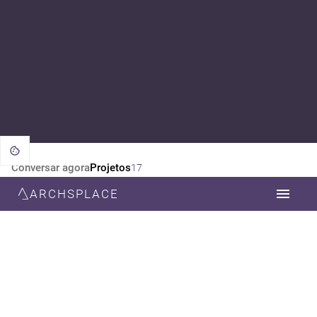
Conversar agora
Projetos
17
ARCHSPLACE
CATEGORIA
TODOS
DESIGN DE INTERIORES
ESTILO
TODOS
CONTEMPORÂNEA
MODERNA
MINIMALISTA
NEOCLÁSSICA