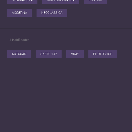
MINIMALISTA
CONTEMPORÂNEA
RÚSTICO
MODERNA
NEOCLÁSSICA
4
Habilidades
AUTOCAD
SKETCHUP
VRAY
PHOTOSHOP