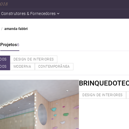
 2018
Construtores & Fornecedores
amanda-fabbri
a
Projetos
6
DOS
DESIGN DE INTERIORES
DOS
MODERNA
CONTEMPORÂNEA
BRINQUEDOTE
DESIGN DE INTERIORES