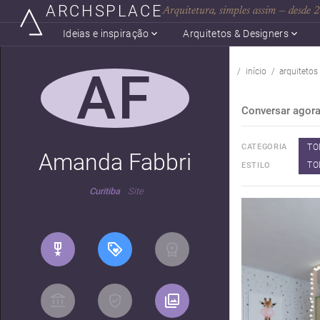
ARCHSPLACE
Arquitetura, simples assim — desde
Ideias e inspiração
Arquitetos & Designers
AF
início
arquitetos
Conversar agor
TO
CATEGORIA
Amanda Fabbri
TO
ESTILO
Curitiba
Site