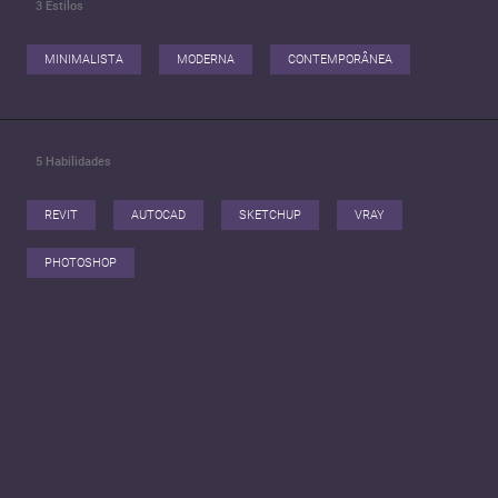
3
Estilos
MINIMALISTA
MODERNA
CONTEMPORÂNEA
5
Habilidades
REVIT
AUTOCAD
SKETCHUP
VRAY
PHOTOSHOP