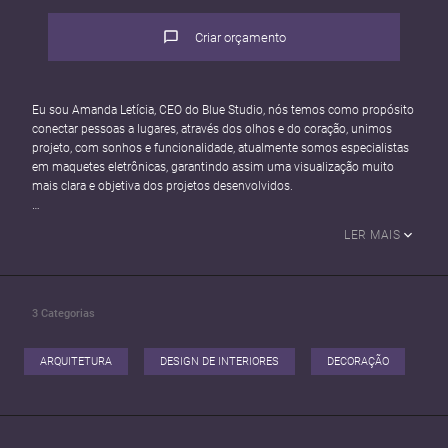
Criar orçamento
Eu sou Amanda Letícia, CEO do Blue Studio, nós temos como propósito
conectar pessoas a lugares, através dos olhos e do coração, unimos
projeto, com sonhos e funcionalidade, atualmente somos especialistas
em maquetes eletrônicas, garantindo assim uma visualização muito
mais clara e objetiva dos projetos desenvolvidos.
Sou formada a 1 ano, pelo CEULP/ULBRA em Palmas - TO, mas já
LER MAIS
trabalhei enquanto acadêmica em várias áreas do ramo, desde
interiores, design, a obras de edifícios residenciais verticais.
Possuo na equipe engenheiros e designers dispostos a colaborarem
entre si para uma entrega sem defeitos.
3
Categorias
Eu sou essa pessoa simples, mas com sonhos muito grandes, estou
aprendendo a cozinhar... e principalmente aprendendo a construir meu
ARQUITETURA
DESIGN DE INTERIORES
DECORAÇÃO
caminho, diante de todas as dificuldades.
E espero contribuir um pouco em uma vida melhor para cada
cliente/amigo, é uma satisfação pessoal.