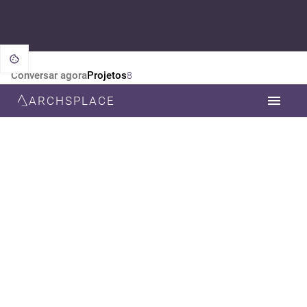
Conversar agora
Projetos
8
ARCHSPLACE
CATEGORIA
TODOS
ARQUITETURA
DESIGN DE INTERIORES
ESTILO
TODOS
CONTEMPORÂNEA
MINIMALISTA
MODERNA
NEOCLÁSSICA