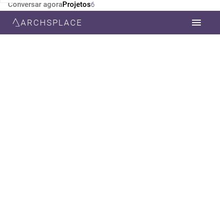
Conversar agora
Projetos
6
ARCHSPLACE
CATEGORIA
TODOS
DESIGN DE INTERIORES
ARQUITETURA
ESTILO
TODOS
MODERNA
RÚSTICO