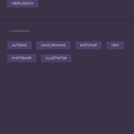
NEOCLÁSSICA
6
Habilidades
AUTOCAD
HAND DRAWING
SKETCHUP
VRAY
PHOTOSHOP
ILLUSTRATOR