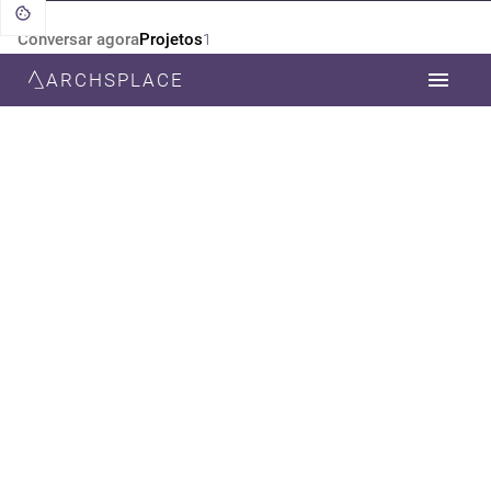
Conversar agora
Projetos
1
ARCHSPLACE
CATEGORIA
TODOS
ARQUITETURA
ESTILO
TODOS
MINIMALISTA