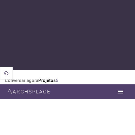
Conversar agora
Projetos
6
ARCHSPLACE
CATEGORIA
TODOS
DESIGN DE INTERIORES
DECORAÇÃO
ARQUITETURA
PAISAGISMO
ESTILO
TODOS
MODERNA
CONTEMPORÂNEA
MINIMALISTA