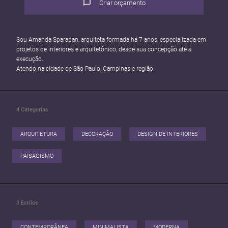
Criar orçamento
Sou Amanda Sparapan, arquiteta formada há 7 anos, especializada em
projetos de interiores e arquitetônico, desde sua concepção até a
execução.
Atendo na cidade de São Paulo, Campinas e região.
4
Categorias
ARQUITETURA
DECORAÇÃO
DESIGN DE INTERIORES
PAISAGISMO
3
Estilos
CONTEMPORÂNEA
MINIMALISTA
MODERNA