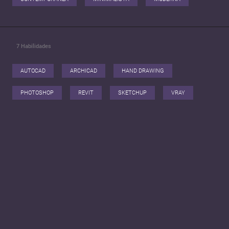
7
Habilidades
AUTOCAD
ARCHICAD
HAND DRAWING
PHOTOSHOP
REVIT
SKETCHUP
VRAY