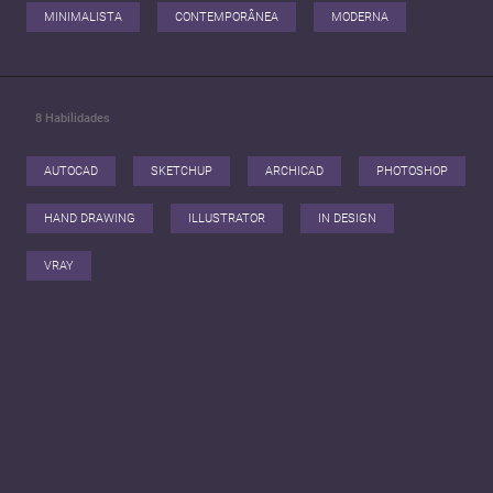
MINIMALISTA
CONTEMPORÂNEA
MODERNA
8
Habilidades
AUTOCAD
SKETCHUP
ARCHICAD
PHOTOSHOP
HAND DRAWING
ILLUSTRATOR
IN DESIGN
VRAY