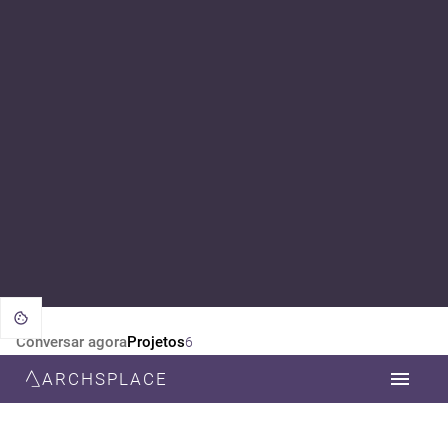
Conversar agora
Projetos
6
ARCHSPLACE
CATEGORIA
TODOS
DESIGN DE INTERIORES
ARQUITETURA
ESTILO
TODOS
CONTEMPORÂNEA
MINIMALISTA