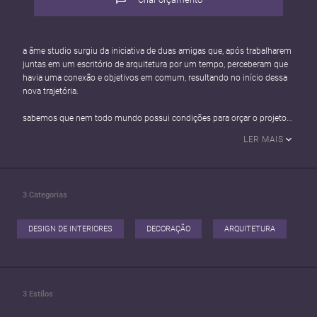
a âme studio surgiu da iniciativa de duas amigas que, após trabalharem
juntas em um escritório de arquitetura por um tempo, perceberam que
havia uma conexão e objetivos em comum, resultando no início dessa
nova trajetória.
sabemos que nem todo mundo possui condições para orçar o projeto
arquitetônico dos sonhos para o seu cantinho, por isso nossa principal
LER MAIS
proposta é oferecer serviços de consultoria com intervenções simples,
rápidas e acessíveis para trazer aquele toque especial e deixar o espaço
com a sua cara! ✨
3
Categorias
a palavra âme vem do francês e significa “alma”, porque acreditamos
que, com alma e afeto, um projeto pode transformar seu lar, ambiente
de trabalho, ou até mesmo um simples cômodo em um lugar melhor. a
DESIGN DE INTERIORES
DECORAÇÃO
ARQUITETURA
gente sabe que também há a semelhança com a palavra “amor” — o que
deixa tudo melhor ainda, não é? 🤍
3
Estilos