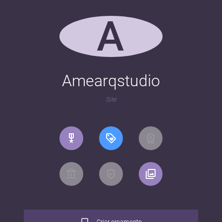
A
Amearqstudio
Site
Criar orçamento