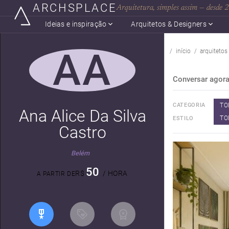
ARCHSPLACE
Arquitetura, simples assim — desde
Ideias e inspiração
Arquitetos & Designers
AA
início
arquitetos
Conversar agor
TO
CATEGORIA
Ana Alice Da Silva
TO
ESTILO
Castro
Belém
50
R$
/ HORA
A PARTIR DE