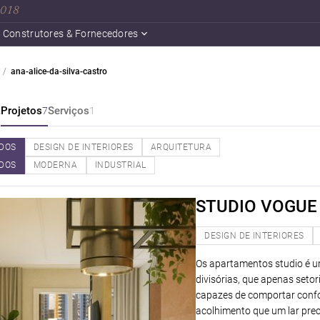
 2018
Construtores & Fornecedores
ana-alice-da-silva-castro
a
Projetos
Serviços
7
1
DOS
DESIGN DE INTERIORES
ARQUITETURA
DOS
MODERNA
INDUSTRIAL
STUDIO VOGUE
DESIGN DE INTERIORES
Os apartamentos studio é 
divisórias, que apenas seto
capazes de comportar confo
acolhimento que um lar prec