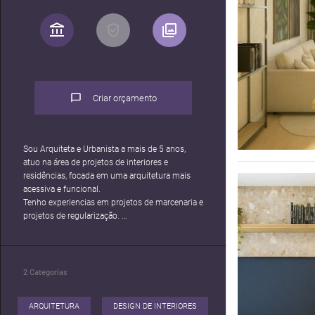
Criar orçamento
Sou Arquiteta e Urbanista a mais de 5 anos,
atuo na área de projetos de interiores e
residências, focada em uma arquitetura mais
acessiva e funcional.
Tenho experiencias em projetos de marcenaria e
projetos de regularização.
CAU nº A194988-8
Insta: _ac_arquitetura
2
Categorias
ARQUITETURA
DESIGN DE INTERIORES