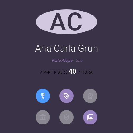
AC
Ana Carla Grun
Porto Alegre
Site
40
R$
/ HORA
A PARTIR DE