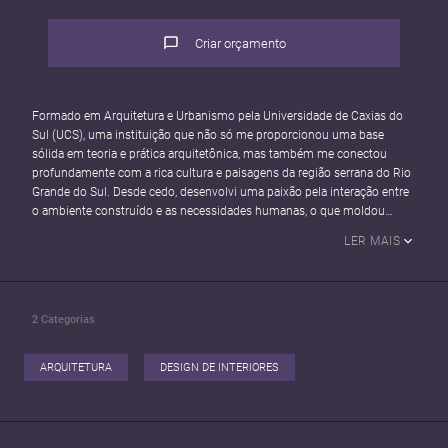
Criar orçamento
Formado em Arquitetura e Urbanismo pela Universidade de Caxias do
Sul (UCS), uma instituição que não só me proporcionou uma base
sólida em teoria e prática arquitetônica, mas também me conectou
profundamente com a rica cultura e paisagens da região serrana do Rio
Grande do Sul. Desde cedo, desenvolvi uma paixão pela interação entre
o ambiente construído e as necessidades humanas, o que moldou
minha jornada profissional.
LER MAIS
Além da minha dedicação à arquitetura, tenho um forte interesse pela
revitalização urbana e pela preservação do patrimônio cultural.
2
Categorias
Como fundadora e diretora do meu escritório de arquitetura, priorizo ​​
um atendimento personalizado e de alta qualidade. Acredito que cada
projeto é único e merece uma abordagem cuidadosa e dedicada. Meu
ARQUITETURA
DESIGN DE INTERIORES
escritório se destaca pela proximidade com os clientes, ouvindo
atentamente suas necessidades e expectativas para garantir que cada
projeto seja não apenas funcional e estético, mas também uma
expressão romântica dos sonhos e visões de quem o habita.