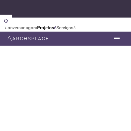
Conversar agora
Projetos
Serviços
6
3
ARCHSPLACE
CATEGORIA
TODOS
ARQUITETURA
ESTILO
TODOS
CONTEMPORÂNEA