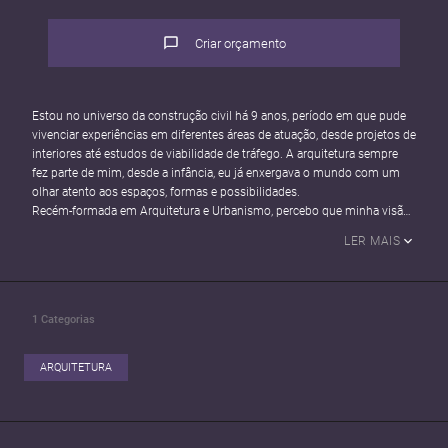
Criar orçamento
Estou no universo da construção civil há 9 anos, período em que pude
vivenciar experiências em diferentes áreas de atuação, desde projetos de
interiores até estudos de viabilidade de tráfego. A arquitetura sempre
fez parte de mim, desde a infância, eu já enxergava o mundo com um
olhar atento aos espaços, formas e possibilidades.
Recém-formada em Arquitetura e Urbanismo, percebo que minha visão
sobre os projetos e a cidade se ampliou. A vivência prática na
LER MAIS
construção civil, somada ao conhecimento acadêmico, tem me
proporcionado um olhar mais maduro, criativo e técnico. Essa nova fase
tem sido extremamente positiva, despertando ainda mais entusiasmo
para criar soluções que conectem estética, funcionalidade e bem-estar,
1
Categorias
contribuindo para espaços mais humanos e cidades mais inteligentes.
ARQUITETURA