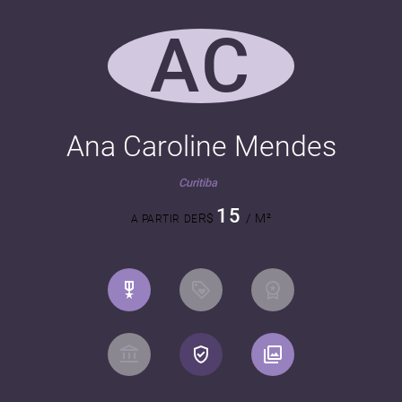
AC
Ana Caroline Mendes
Curitiba
15
R$
/ M²
A PARTIR DE