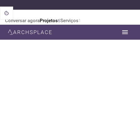
Conversar agora
Projetos
Serviços
6
1
ARCHSPLACE
CATEGORIA
TODOS
DESIGN DE INTERIORES
ARQUITETURA
ESTILO
TODOS
CONTEMPORÂNEA
MODERNA