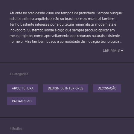
Atuante na área desde 2000 em tempos de prancheta. Sempre busquei
estudar sobre a arquitetura não só brasileira mas mundial tambem.
Tenho bastante interesse por arquitetura minimalista, modernista e
inovadora. Sustentabilidade é algo que sempre procuro aplicar em
meus projetos, como aproveitamento dos recursos naturais existente
no meio. Mas também busco a comodidade da inovação tecnologica
para os espaços como automação residencial. Pós graduado em Design
LER MAIS
de interiores aplico nos meus trabalhos a simplicidade, ousadia,
exclusividade e inovação. Para mim a arquitetura é isso, uma mescla de
contradições destinadas a um fim: satisfação!
4
Categorias
ARQUITETURA
DESIGN DE INTERIORES
DECORAÇÃO
PAISAGISMO
4
Estilos