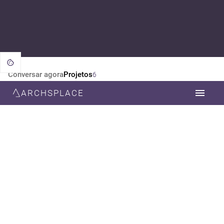
Conversar agora
Projetos
6
ARCHSPLACE
CATEGORIA
TODOS
ARQUITETURA
DESIGN DE INTERIORES
DECORAÇÃO
ESTILO
TODOS
MODERNA
CONTEMPORÂNEA
RÚSTICO