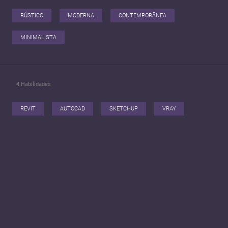
RÚSTICO
MODERNA
CONTEMPORÂNEA
MINIMALISTA
4
Habilidades
REVIT
AUTOCAD
SKETCHUP
VRAY