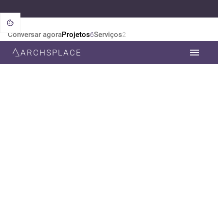
Conversar agora
Projetos
Serviços
6
2
ARCHSPLACE
CATEGORIA
TODOS
ARQUITETURA
DESIGN DE INTERIORES
ESTILO
TODOS
CONTEMPORÂNEA