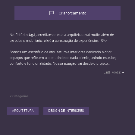
Criar orçamento
No Estúdio Agá, acreditamos que a arquitetura vai muito além de
paredes e mobiliário: ela é a construção de experiências. 💡✨
Somos um escritório de arquitetura e interiores dedicado a criar
espaços que refletem a identidade de cada cliente, unindo estética,
conforto e funcionalidade. Nossa atuação vai desde o projeto
residencial – ideal para transformar lares em ambientes acolhedores e
LER MAIS
únicos –, até o projeto comercial, com soluções estratégicas que
potencializam a experiência dos clientes e valorizam os negócios.
🌿 Nossos serviços:
2
Categorias
• Projetos arquitetônicos e de interiores
• Design de áreas gourmet e espaços de convivência
• Projetos comerciais com foco na experiência do usuário
ARQUITETURA
DESIGN DE INTERIORES
• Reformas e ambientações
• Acompanhamento de obra
Nosso propósito é traduzir sonhos em espaços reais, cuidando de cada