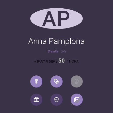
AP
Anna Pamplona
Brasília
Site
50
R$
/ HORA
A PARTIR DE