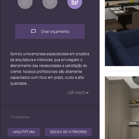
Criar orçamento
Somos uma empresa especializada em projetos
de arquitetura e interiores, que privilegiam o
atendimento das necessidades e satisfação do
cliente. Nossos profissionais são altamente
capacitados com foco em prazo, custo e alta
qualidade.
LER MAIS
Luciana Souza
Arquiteta da empresa com mais de 18 anos de
experiência com especialidade em arquitetura
residencial, comercial.
3
Categorias
ARQUITETURA
DESIGN DE INTERIORES