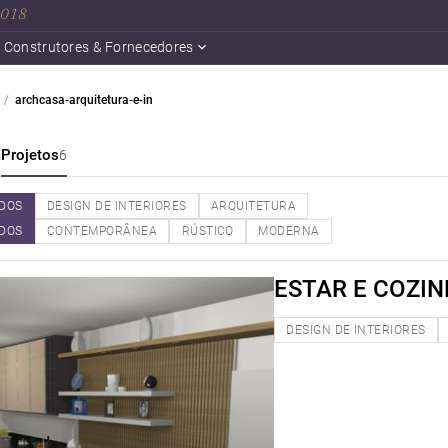
 2018
Construtores & Fornecedores
archcasa-arquitetura-e-in
a
Projetos
6
DOS
DESIGN DE INTERIORES
ARQUITETURA
DOS
CONTEMPORÂNEA
RÚSTICO
MODERNA
ESTAR E COZI
DESIGN DE INTERIORES