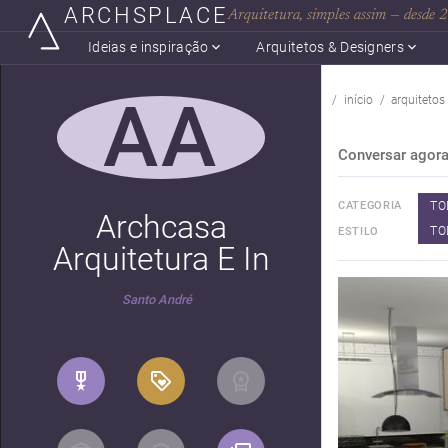
ARCHSPLACE
Arquitetura, simples assim — desde
Ideias e inspiração
Arquitetos & Designers
AA
início
arquitetos
Conversar agor
TO
CATEGORIA
Archcasa
TO
ESTILO
Arquitetura E In
Santo André