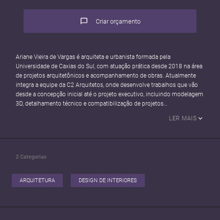
Criar orçamento
Ariane Vieira de Vargas é arquiteta e urbanista formada pela
Universidade de Caxias do Sul, com atuação prática desde 2018 na área
de projetos arquitetônicos e acompanhamento de obras. Atualmente
integra a equipe da C2 Arquitetos, onde desenvolve trabalhos que vão
desde a concepção inicial até o projeto executivo, incluindo modelagem
3D, detalhamento técnico e compatibilização de projetos
complementares.
LER MAIS
Sua experiência envolve também o acompanhamento de obras,
medições, organização de orçamentos e cronogramas, além do
relacionamento direto com clientes e fornecedores. Ariane possui um
2
Categorias
perfil versátil, unindo habilidades técnicas e criativas, com atuação em
desenvolvimento de moodboards, renderizações e comunicação visual,
incluindo criação de identidade gráfica.
ARQUITETURA
DESIGN DE INTERIORES
Com domínio de ferramentas como AutoCAD, SketchUp, ArchiCAD,
Lumion e Photoshop, e conhecimento em renderização com
inteligência artificial, busca constantemente aprimoramento