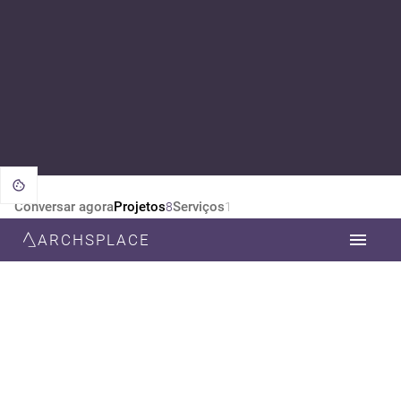
Conversar agora
Projetos
Serviços
8
1
ARCHSPLACE
CATEGORIA
TODOS
DESIGN DE INTERIORES
ARQUITETURA
ESTILO
TODOS
CONTEMPORÂNEA