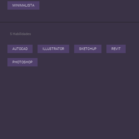
MINIMALISTA
5
Habilidades
AUTOCAD
ILLUSTRATOR
SKETCHUP
REVIT
PHOTOSHOP