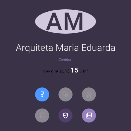
AM
Arquiteta Maria Eduarda
Curitiba
15
R$
/ M²
A PARTIR DE