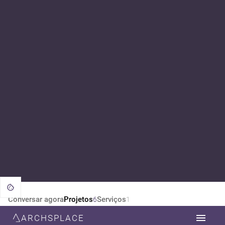
Conversar agora
Projetos
Serviços
6
1
ARCHSPLACE
CATEGORIA