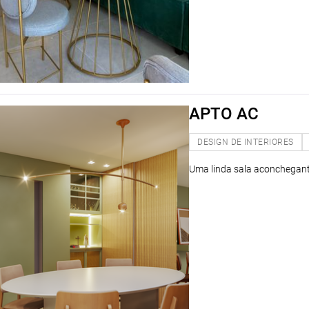
APTO AC
DESIGN DE INTERIORES
Uma linda sala aconchegant