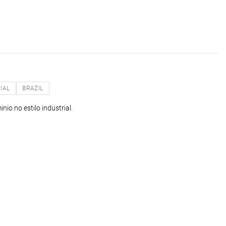
IAL
BRAZIL
io no estilo industrial.