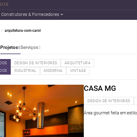
 2018
Construtores & Fornecedores
arquitetura-com-carol
a
Projetos
Serviços
6
3
DOS
DESIGN DE INTERIORES
ARQUITETURA
DOS
INDUSTRIAL
MODERNA
VINTAGE
CASA MG
DESIGN DE INTERIORES
Área gourmet feita em estilo