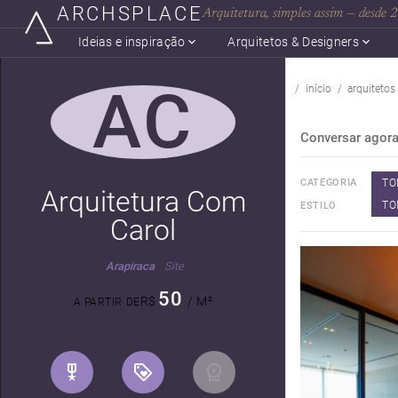
ARCHSPLACE
Arquitetura, simples assim — desde
Ideias e inspiração
Arquitetos & Designers
AC
início
arquitetos
Conversar agor
TO
CATEGORIA
Arquitetura Com
TO
ESTILO
Carol
Arapiraca
Site
50
R$
/ M²
A PARTIR DE