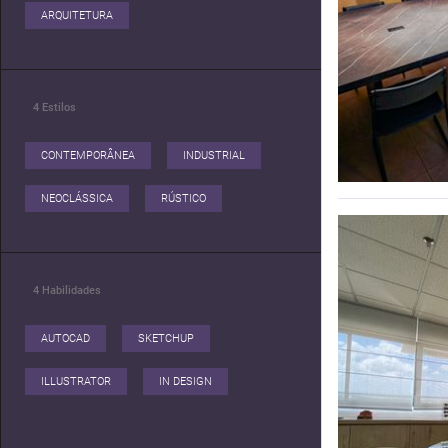
Carol.
ARQUITETURA
4
Estilos
CONTEMPORÂNEA
INDUSTRIAL
NEOCLÁSSICA
RÚSTICO
4
Habilidades
AUTOCAD
SKETCHUP
ILLUSTRATOR
IN DESIGN