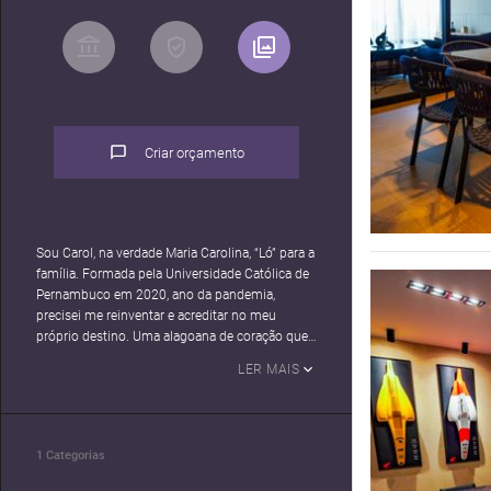
Criar orçamento
Sou Carol, na verdade Maria Carolina, “Ló” para a
família. Formada pela Universidade Católica de
Pernambuco em 2020, ano da pandemia,
precisei me reinventar e acreditar no meu
próprio destino. Uma alagoana de coração que
nasceu e estudou em Pernambuco, o que me
LER MAIS
faz ter uma alma livre e até mesmo nômade,
que também muito me ajuda em meu trabalho.
Atuei ao longo da formação em escritórios
renomados de Recife, mas sempre sabendo que
1
Categorias
iria estar à frente do meu próprio negócio: Maria
Carolina, ou para os já íntimos, Arquitetura com