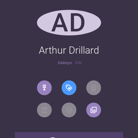
AD
Arthur Drillard
Valença
Site