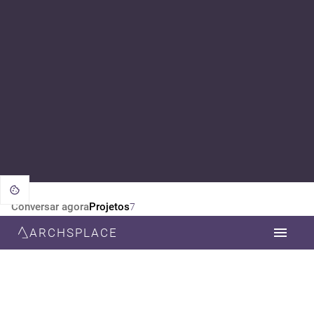
Conversar agora
Projetos
7
ARCHSPLACE
CATEGORIA
TODOS
DESIGN DE INTERIORES
ARQUITETURA
ESTILO
TODOS
CONTEMPORÂNEA
MODERNA