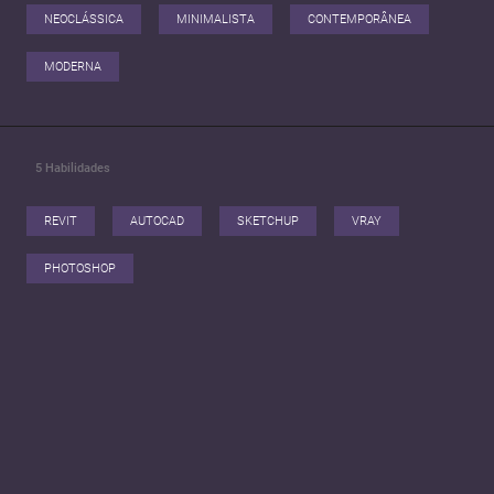
NEOCLÁSSICA
MINIMALISTA
CONTEMPORÂNEA
MODERNA
5
Habilidades
REVIT
AUTOCAD
SKETCHUP
VRAY
PHOTOSHOP