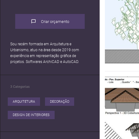
Criar orçamento
Sou recém formada em Arquitetura e
Urbanismo, atuo na área desde 2019 com
experiência em representação gráfica de
projetos. Softwares ArchiCAD e AutoCAD.
3
Categorias
ARQUITETURA
DECORAÇÃO
DESIGN DE INTERIORES