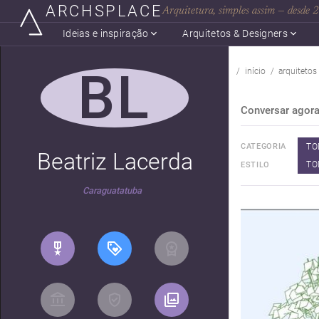
ARCHSPLACE
Arquitetura, simples assim — desde
Ideias e inspiração
Arquitetos & Designers
BL
início
arquitetos
Conversar agor
TO
CATEGORIA
Beatriz Lacerda
TO
ESTILO
Caraguatatuba