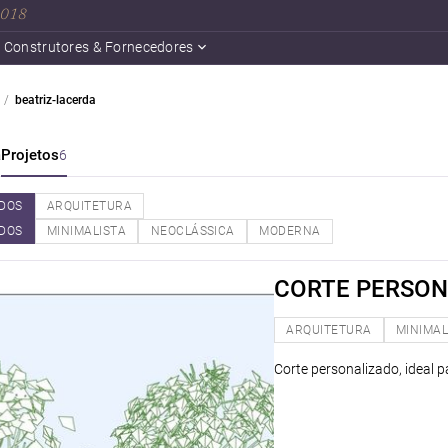
 2018
Construtores & Fornecedores
beatriz-lacerda
a
Projetos
6
DOS
ARQUITETURA
DOS
MINIMALISTA
NEOCLÁSSICA
MODERNA
CORTE PERSON
ARQUITETURA
MINIMAL
Corte personalizado, ideal p