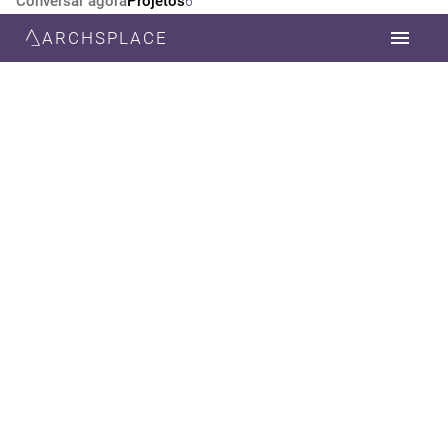
Conversar agora
Projetos
6
ARCHSPLACE
CATEGORIA
TODOS
DESIGN DE INTERIORES
ARQUITETURA
DECORAÇÃO
PAISAGISMO
ESTILO
TODOS
CONTEMPORÂNEA
MODERNA
RÚSTICO
MINIMALISTA