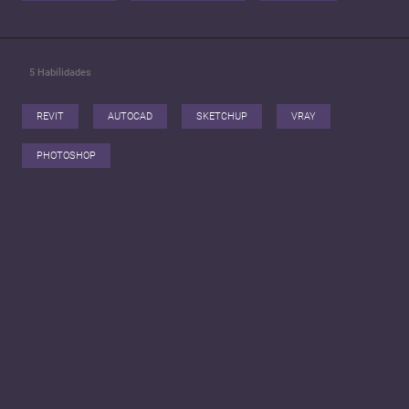
5
Habilidades
REVIT
AUTOCAD
SKETCHUP
VRAY
PHOTOSHOP