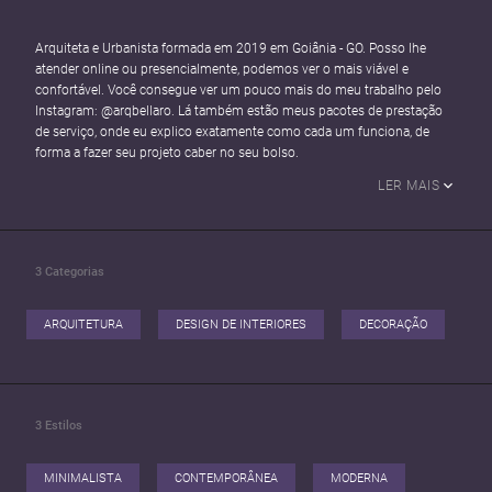
Arquiteta e Urbanista formada em 2019 em Goiânia - GO. Posso lhe
atender online ou presencialmente, podemos ver o mais viável e
confortável. Você consegue ver um pouco mais do meu trabalho pelo
Instagram: @arqbellaro. Lá também estão meus pacotes de prestação
de serviço, onde eu explico exatamente como cada um funciona, de
forma a fazer seu projeto caber no seu bolso.
LER MAIS
3
Categorias
ARQUITETURA
DESIGN DE INTERIORES
DECORAÇÃO
3
Estilos
MINIMALISTA
CONTEMPORÂNEA
MODERNA