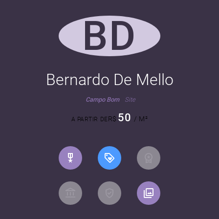
BD
Bernardo De Mello
Campo Bom
Site
50
R$
/ M²
A PARTIR DE