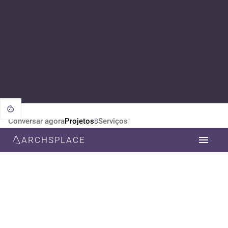
Conversar agora
Projetos
Serviços
8
1
ARCHSPLACE
CATEGORIA
TODOS
DESIGN DE INTERIORES
ARQUITETURA
ESTILO
TODOS
MODERNA
RÚSTICO
ECLÉTICO
CONTEMPORÂNEA
INDUSTRIAL
FUTURISTA