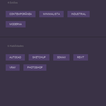
4
Estilos
CONTEMPORÂNEA
MINIMALISTA
INDUSTRIAL
MODERNA
6
Habilidades
AUTOCAD
SKETCHUP
3DMAX
REVIT
VRAY
PHOTOSHOP