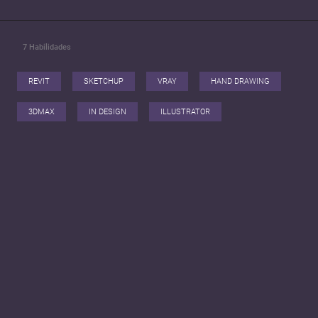
7
Habilidades
REVIT
SKETCHUP
VRAY
HAND DRAWING
3DMAX
IN DESIGN
ILLUSTRATOR