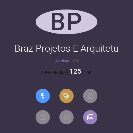
BP
Braz Projetos E Arquitetu
Lambari
Site
125
R$
/ M²
A PARTIR DE