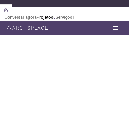
Conversar agora
Projetos
Serviços
6
1
ARCHSPLACE
CATEGORIA
TODOS
ARQUITETURA
ESTILO
TODOS
MINIMALISTA
CONTEMPORÂNEA
RÚSTICO