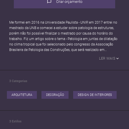
Criar orçamento
Me formei em 2016 na Universidade Paulista - UNIP, em 2017 entrei no
mestrado da UNB e comecei a estudar sobre patologia de estruturas,
porém não foi possível finalizar o mestrado por causa do horário do
trabalho. Fiz um artigo sobre o tema - Patologia em juntas de dilatação
no clima tropical que foi selecionado pelo congresso da Associação
Brasileira de Patologia das Construções, que será realizado em
Fortaleza.
LER MAIS
Presto serviço na Capes/Mec, desde 2012 e adquiri muita experiência na
área de manutenção predial. Além disso, faço projetos comerciais e
residencias.
3
Categorias
ARQUITETURA
DECORAÇÃO
DESIGN DE INTERIORES
3
Estilos