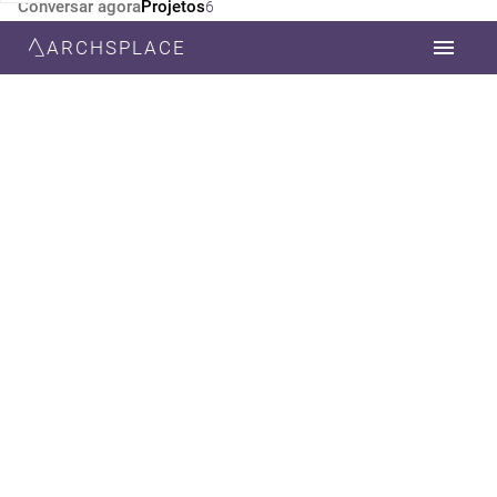
Conversar agora
Projetos
6
ARCHSPLACE
CATEGORIA
TODOS
ARQUITETURA
DESIGN DE INTERIORES
DECORAÇÃO
ESTILO
TODOS
MODERNA