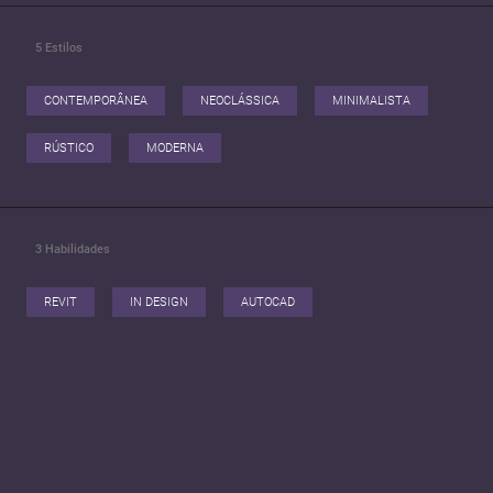
5
Estilos
CONTEMPORÂNEA
NEOCLÁSSICA
MINIMALISTA
RÚSTICO
MODERNA
3
Habilidades
REVIT
IN DESIGN
AUTOCAD