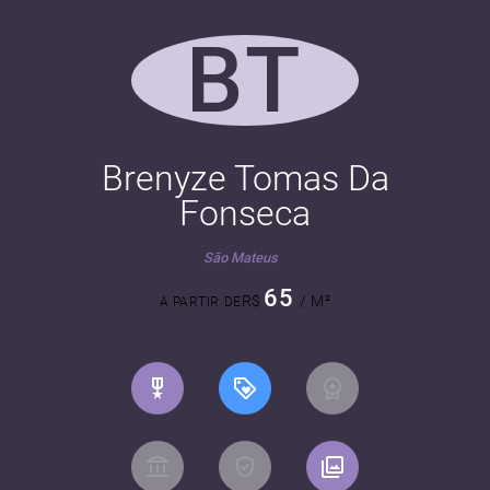
BT
Brenyze Tomas Da
Fonseca
São Mateus
65
R$
/ M²
A PARTIR DE