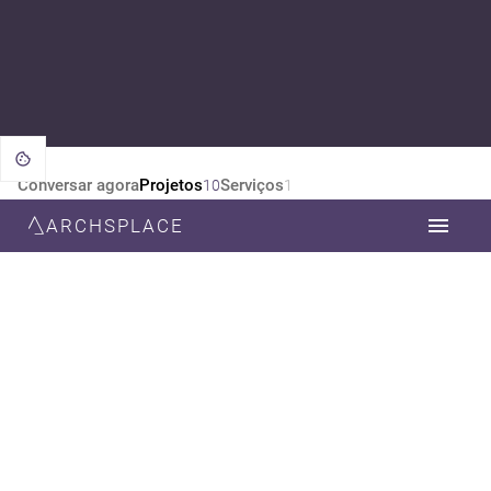
Conversar agora
Projetos
Serviços
10
1
ARCHSPLACE
CATEGORIA
TODOS
ARQUITETURA
DESIGN DE INTERIORES
ESTILO
TODOS
CONTEMPORÂNEA
MINIMALISTA
RÚSTICO
ART DECO