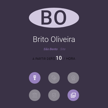
BO
Brito Oliveira
São Bento
Site
10
R$
/ HORA
A PARTIR DE