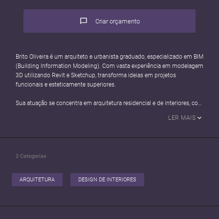
Criar orçamento
Brito Oliveira é um arquiteto e urbanista graduado, especializado em BIM
(Building Information Modeling). Com vasta experiência em modelagem
3D utilizando Revit e Sketchup, transforma ideias em projetos
funcionais e esteticamente superiores.
Sua atuação se concentra em arquitetura residencial e de interiores, com
um profundo conhecimento e paixão pelo desenvolvimento de móveis
LER MAIS
planejados. Brito Oliveira entrega soluções arquitetônicas inovadoras,
otimizando cada espaço para atender às necessidades e superar as
expectativas de seus clientes e colaboradores.
2
Categorias
ARQUITETURA
DESIGN DE INTERIORES