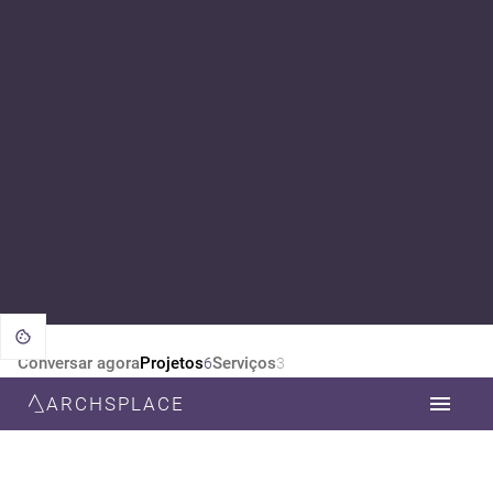
Conversar agora
Projetos
Serviços
6
3
ARCHSPLACE
CATEGORIA
TODOS
ARQUITETURA
DESIGN DE INTERIORES
ESTILO
TODOS
CONTEMPORÂNEA