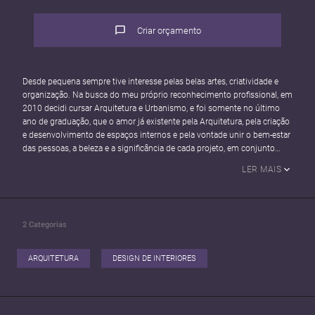
Criar orçamento
Desde pequena sempre tive interesse pelas belas artes, criatividade e
organização. Na busca do meu próprio reconhecimento profissional, em
2010 decidi cursar Arquitetura e Urbanismo, e foi somente no último
ano de graduação, que o amor já existente pela Arquitetura, pela criação
e desenvolvimento de espaços internos e pela vontade unir o bem-estar
das pessoas, a beleza e a significância de cada projeto, em conjunto
com as melhores técnicas e soluções projetuais para que cada projeto
LER MAIS
fosse desenvolvido de maneira única, se tornou ainda maior.
Em 2017 cursei Design de Interiores, e esse amor abriu portas para um
novo rumo, a Arquitetura de Interiores. Foi então que comecei a exercer
a profissão, através de projetos particulares e tive a oportunidade de
2
Categorias
trabalhar com projetos e consultorias residenciais e comerciais.
Desde então, sou apaixonada pela minha profissão, e busco sempre em
primeiro lugar o amor por cada projeto, para que cada um tenha um
ARQUITETURA
DESIGN DE INTERIORES
significado especial para cada cliente, pensando sempre nos mínimos
detalhes e sempre que possível, complementando cada projeto com
alguma técnica que colabore com o meio ambiente. A Arquitetura de
Interiores é minha paixão.