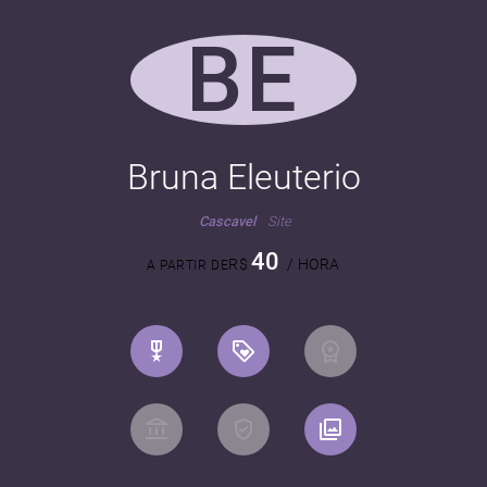
BE
Bruna Eleuterio
Cascavel
Site
40
R$
/ HORA
A PARTIR DE