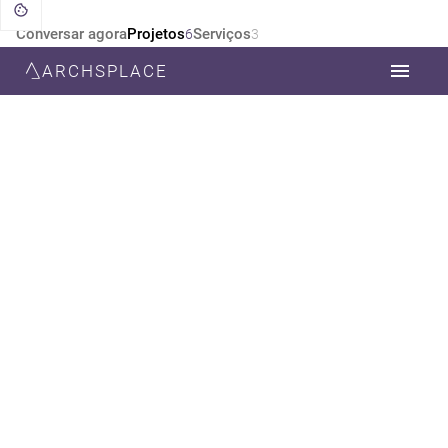
Conversar agora
Projetos
Serviços
6
3
ARCHSPLACE
CATEGORIA
TODOS
DESIGN DE INTERIORES
ARQUITETURA
DECORAÇÃO
ESTILO
TODOS
SUSTENTÁVEL
RÚSTICO
CONTEMPORÂNEA
MINIMALISTA