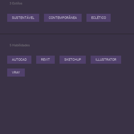
3
Estilos
SUSTENTÁVEL
CONTEMPORÂNEA
ECLÉTICO
5
Habilidades
AUTOCAD
REVIT
SKETCHUP
ILLUSTRATOR
VRAY