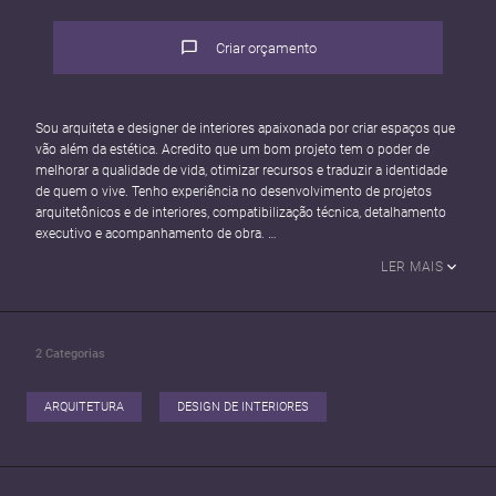
Criar orçamento
Sou arquiteta e designer de interiores apaixonada por criar espaços que
vão além da estética. Acredito que um bom projeto tem o poder de
melhorar a qualidade de vida, otimizar recursos e traduzir a identidade
de quem o vive. Tenho experiência no desenvolvimento de projetos
arquitetônicos e de interiores, compatibilização técnica, detalhamento
executivo e acompanhamento de obra.
LER MAIS
Atuo com olhar estratégico, organização de processos e foco em
soluções inteligentes, mesmo diante de orçamentos desafiadores.
Busco integrar criatividade, técnica e gestão eficiente, contribuindo
ativamente para equipes que valorizam excelência, comprometimento e
2
Categorias
inovação.
ARQUITETURA
DESIGN DE INTERIORES