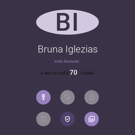
BI
Bruna Iglezias
Volta Redonda
70
R$
/ HORA
A PARTIR DE