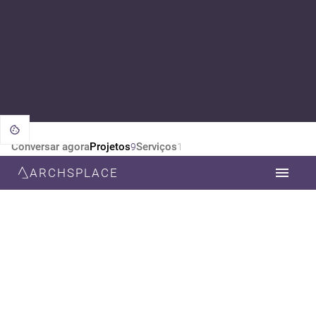
Conversar agora
Projetos
Serviços
9
1
ARCHSPLACE
CATEGORIA
TODOS
DESIGN DE INTERIORES
ARQUITETURA
ESTILO
TODOS
MODERNA
CONTEMPORÂNEA
MINIMALISTA
ECLÉTICO