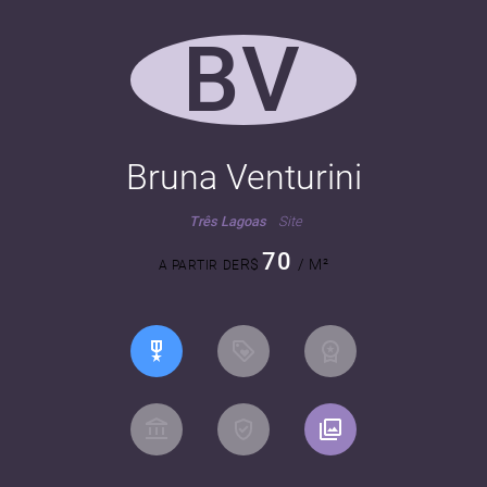
BV
Bruna Venturini
Três Lagoas
Site
70
R$
/ M²
A PARTIR DE