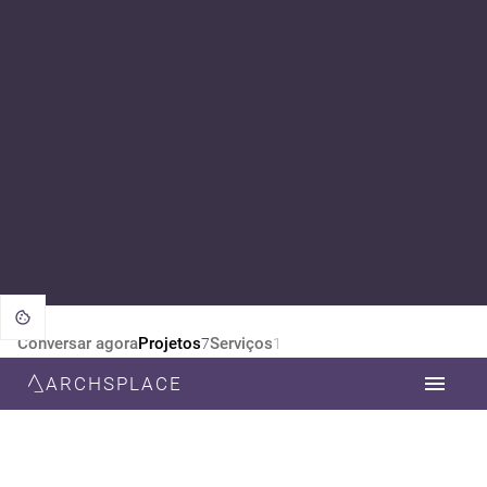
Conversar agora
Projetos
Serviços
7
1
ARCHSPLACE
CATEGORIA
TODOS
ARQUITETURA
DESIGN DE INTERIORES
ESTILO
TODOS
MODERNA
CONTEMPORÂNEA
NEOCLÁSSICA