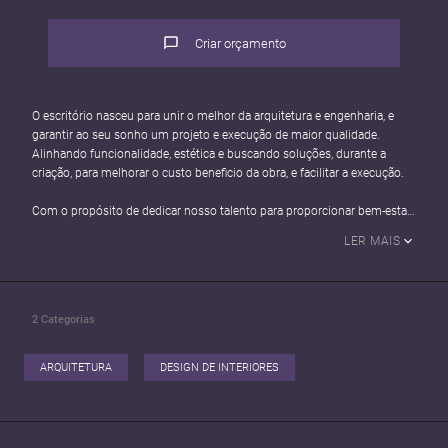
Criar orçamento
O escritório nasceu para unir o melhor da arquitetura e engenharia, e
garantir ao seu sonho um projeto e execução de maior qualidade.
Alinhando funcionalidade, estética e buscando soluções, durante a
criação, para melhorar o custo beneficio da obra, e facilitar a execução.
Com o propósito de dedicar nosso talento para proporcionar bem-estar
e transformação na vida de cada família.
LER MAIS
Hoje nosso escritório conta com mais de 10.000 metros quadrados
projetados e 7 anos projetando sonhos.
2
Categorias
ARQUITETURA
DESIGN DE INTERIORES