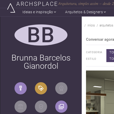
ARCHSPLACE
Arquitetura, simples assim — desde
Ideias e inspiração
Arquitetos & Designers
BB
início
arquitetos
Conversar agor
TO
CATEGORIA
Brunna Barcelos
TO
ESTILO
Gianordol