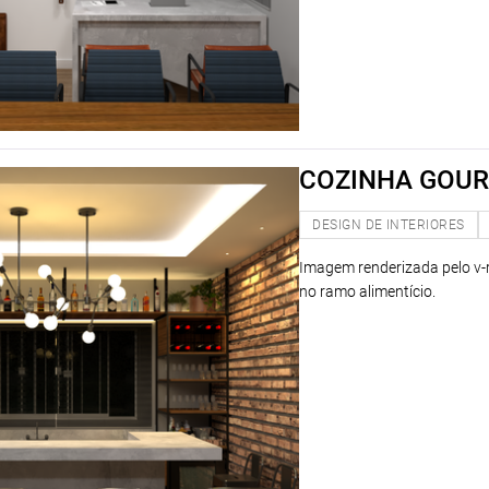
COZINHA GOUR
DESIGN DE INTERIORES
Imagem renderizada pelo v-
no ramo alimentício.