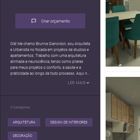
Criar orçamento
Olá! Me chamo Brunna Gianordoli, sou Arquiteta
e Urbanista no focada em projetos de studios e
apartamentos. Trabalho com uma arquitetura
alinhada a neurociência, tendo como pilares
para meus projetos o conforto, a saúde e a
praticidade ao longo de todo processo. Aqui no
estudio focamos nas pessoas e em suas
LER MAIS
necessidades específicas, alinhando as ideias ao
dia a dia e nas expectativas do cliente. Projetos
reais para pessoas reais! Sinta-se em casa e
3
Categorias
ARQUITETURA
DESIGN DE INTERIORES
DECORAÇÃO