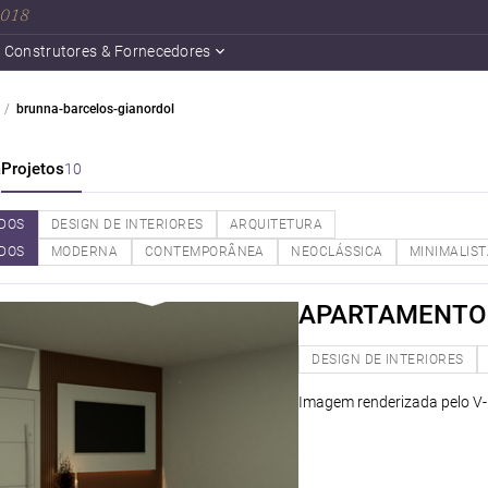
 2018
Construtores & Fornecedores
brunna-barcelos-gianordol
a
Projetos
10
DOS
DESIGN DE INTERIORES
ARQUITETURA
DOS
MODERNA
CONTEMPORÂNEA
NEOCLÁSSICA
MINIMALIS
APARTAMENTO 
DESIGN DE INTERIORES
Imagem renderizada pelo V-r