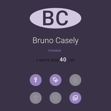
BC
Bruno Casely
Fortaleza
40
R$
/ M²
A PARTIR DE