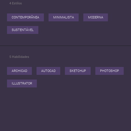
4
Estilos
CONTEMPORÂNEA
MINIMALISTA
MODERNA
SUSTENTÁVEL
5
Habilidades
ARCHICAD
AUTOCAD
SKETCHUP
PHOTOSHOP
ILLUSTRATOR