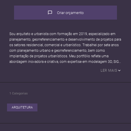
Criar orçamento
Sou arquiteto e urbanista com formação em 2019, especializado em
planejamento, georreferenciamento e desenvolvimento de projetos para
os setores residencial, comercial e urbanístico. Trabalhei por sete anos
com planejamento urbano e georreferenciamento, bem como
implantação de projetos urbanísticos. Meu portfólio reflete uma
abordagem inovadora e criativa, com expertise em modelagem 3D, SIG e
BIM. Cada projeto é concebido para superar expectativas e destacar a
LER MAIS
excelência em design e funcionalidade. Explore meu trabalho para ver
como transformo conceitos em soluções arquitetônicas impactantes.
1
Categorias
ARQUITETURA