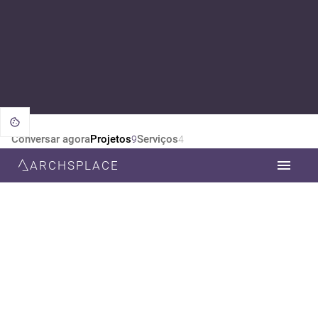
Conversar agora
Projetos
Serviços
9
4
ARCHSPLACE
CATEGORIA
TODOS
PAISAGISMO
DESIGN DE INTERIORES
ARQUITETURA
ESTILO
TODOS
CONTEMPORÂNEA
ECLÉTICO
MODERNA
INDUSTRIAL
MINIMALISTA
SUSTENTÁVEL