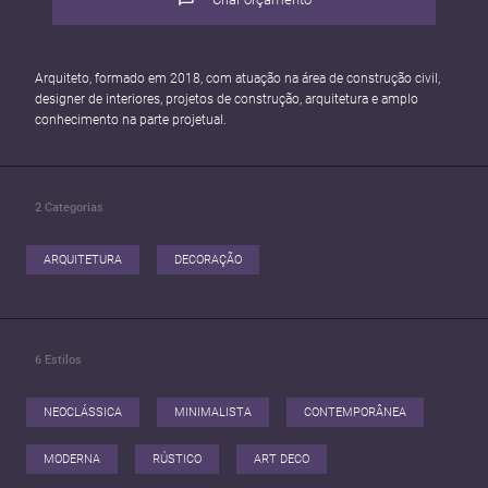
Arquiteto, formado em 2018, com atuação na área de construção civil,
designer de interiores, projetos de construção, arquitetura e amplo
conhecimento na parte projetual.
2
Categorias
ARQUITETURA
DECORAÇÃO
6
Estilos
NEOCLÁSSICA
MINIMALISTA
CONTEMPORÂNEA
MODERNA
RÚSTICO
ART DECO