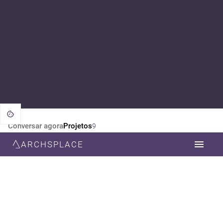
Conversar agora
Projetos
9
ARCHSPLACE
CATEGORIA
TODOS
ARQUITETURA
DESIGN DE INTERIORES
DECORAÇÃO
ESTILO
TODOS
MODERNA
CONTEMPORÂNEA
MINIMALISTA