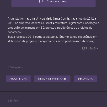
Criar orçamento
Arquiteto formado na Universidade Santa Cecília, trabalhou de 2012 a
2018 na empresa Menezes & Bellot Arquitetura Digital com elaboração e
produção de Imagens em 3D, projetos arquitetônicos e projetos de
decoração.
Trabalha desde 2018 como arquiteto autônomo, tendo experiência em
elaboração de projetos, planejamento e acompanhamento de obras,
produção de imagens em 3D, elaboração de laudos e vistorias, projetos
LER MAIS
para obtenção de AVCB.
3
Categorias
ARQUITETURA
DESIGN DE INTERIORES
DECORAÇÃO
2
Estilos