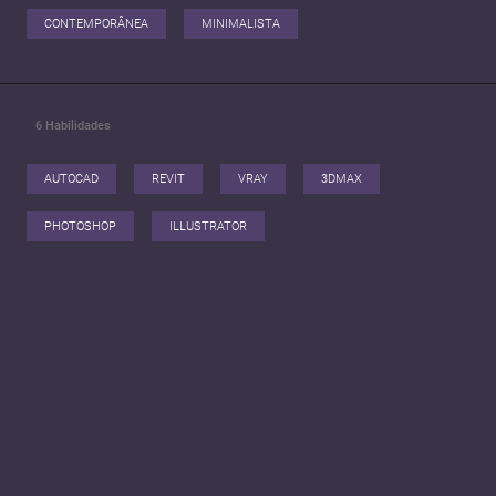
CONTEMPORÂNEA
MINIMALISTA
6
Habilidades
AUTOCAD
REVIT
VRAY
3DMAX
PHOTOSHOP
ILLUSTRATOR