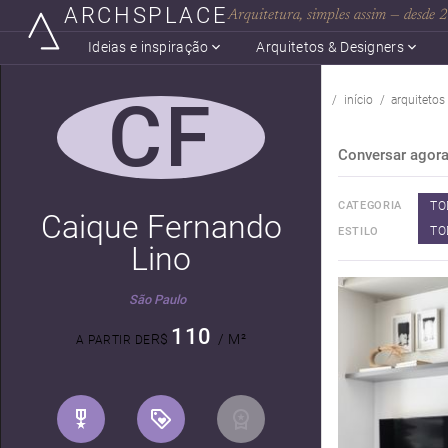
ARCHSPLACE
Arquitetura, simples assim — desde
Ideias e inspiração
Arquitetos & Designers
CF
início
arquitetos
Conversar agor
TO
CATEGORIA
Caique Fernando
TO
ESTILO
Lino
São Paulo
110
R$
/ M²
A PARTIR DE