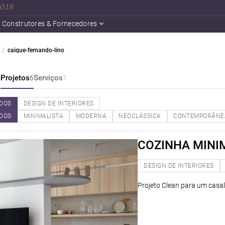
 2018
Construtores & Fornecedores
caique-fernando-lino
a
Projetos
Serviços
6
1
DOS
DESIGN DE INTERIORES
DOS
MINIMALISTA
MODERNA
NEOCLÁSSICA
CONTEMPORÂNE
COZINHA MINI
DESIGN DE INTERIORES
Projeto Clean para um casal