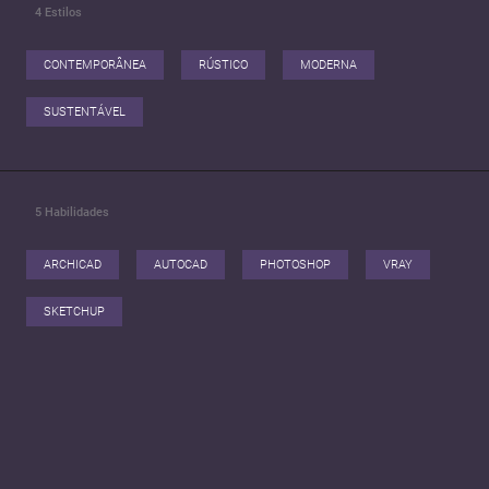
4
Estilos
Se você procura uma profissional comprometida com resultados,
organização e excelência em cada detalhe, será um prazer conhecer seu
CONTEMPORÂNEA
RÚSTICO
MODERNA
projeto.
SUSTENTÁVEL
5
Habilidades
ARCHICAD
AUTOCAD
PHOTOSHOP
VRAY
SKETCHUP