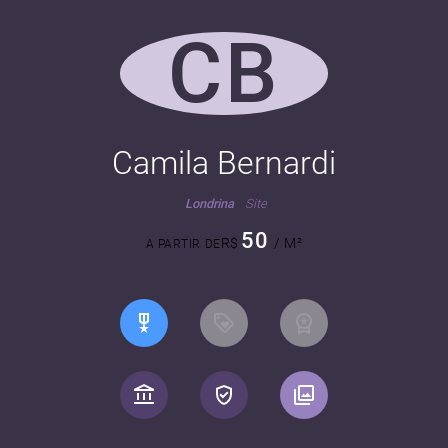
CB
Camila Bernardi
Londrina
Site
50
R$
/ M²
A PARTIR DE