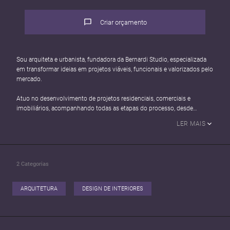
Criar orçamento
Sou arquiteta e urbanista, fundadora da Bernardi Studio, especializada
em transformar ideias em projetos viáveis, funcionais e valorizados pelo
mercado.
Atuo no desenvolvimento de projetos residenciais, comerciais e
imobiliários, acompanhando todas as etapas do processo, desde
estudos de viabilidade, aprovações e regularizações até projetos
LER MAIS
executivos em BIM e acompanhamento de obra.
Acredito que a arquitetura vai muito além da estética: ela deve gerar
qualidade de vida, segurança para investir e valorização do patrimônio.
2
Categorias
Meu trabalho é unir criatividade, técnica e planejamento para criar
espaços que atendam às necessidades de cada cliente e contribuam
para a realização dos seus objetivos.
ARQUITETURA
DESIGN DE INTERIORES
Com experiência em projetos de diferentes escalas, busco construir
relações de confiança, oferecendo atendimento próximo, comunicação
clara e soluções personalizadas para cada desafio.