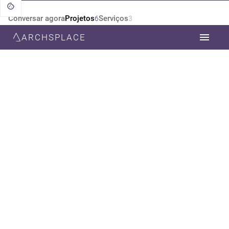
Conversar agora
Projetos
Serviços
6
3
ARCHSPLACE
CATEGORIA
TODOS
ARQUITETURA
DESIGN DE INTERIORES
ESTILO
TODOS
MODERNA
RÚSTICO
CONTEMPORÂNEA
ECLÉTICO
SUSTENTÁVEL
NEOCLÁSSICA