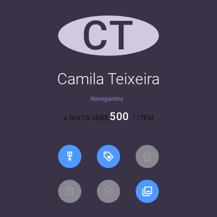
CT
Camila Teixeira
Navegantes
500
R$
/ ITEM
A PARTIR DE