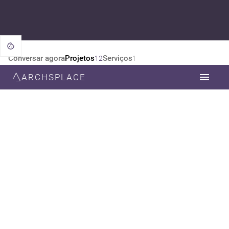
Conversar agora
Projetos
Serviços
12
1
ARCHSPLACE
CATEGORIA
TODOS
DESIGN DE INTERIORES
ARQUITETURA
DECORAÇÃO
ESTILO
TODOS
CONTEMPORÂNEA
MODERNA
NEOCLÁSSICA
MINIMALISTA
ECLÉTICO