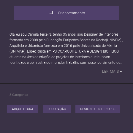
Criar orçamento
Olá, eu sou Camila Teixeira, tenho 35 anos, sou Designer de Interiores
formada em 2008 pela Fundação Eurípedes Soares da Rocha(UNIVEM) ,
Arquiteta e Urbanista formada em 2016 pela Universidade de Marília
(UNIMAR), Especialista em PSICOARQUITETURA e DESIGN BIOFÍLICO,
atuante na área de criação de projetos de interiores que buscam
identidade e bem estra do morador, trabalho com desenvolvimento de
projetos de forma presencial na cidade de Navegantes SC e online por
LER MAIS
todo território nacional desde 2017, com abordagens do design
biofílico e psicologia aplicada para projetos residenciais para pessoas
que buscam uma conexão com seu lar muito além da estética.
3
Categorias
ARQUITETURA
DECORAÇÃO
DESIGN DE INTERIORES