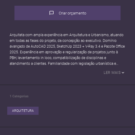
Criar orçamento
Arquiteta com ampla experiência em Arquitetura e Urbanismo, atuando
em todas as fases do projeto, da concepção ao executivo. Domínio
avançado de AutoCAD 2025, SketchUp 2023 + V-Ray 3.4 e Pacote Office
2025. Experiência em aprovação e regularização de projetos junto à
PBH, levantamento in loco, compatibilização de disciplinas e
atendimento a clientes. Familiaridade com legislação urbanística e
especialização em visualização arquitetônica, incluindo renderização
LER MAIS
com IA (ChatGPT e Redraw).
1
Categorias
ARQUITETURA