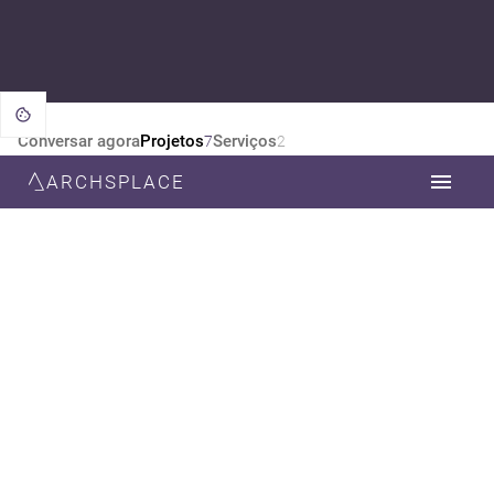
Conversar agora
Projetos
Serviços
7
2
ARCHSPLACE
CATEGORIA
TODOS
DESIGN DE INTERIORES
ARQUITETURA
DECORAÇÃO
ESTILO
TODOS
MODERNA
MINIMALISTA