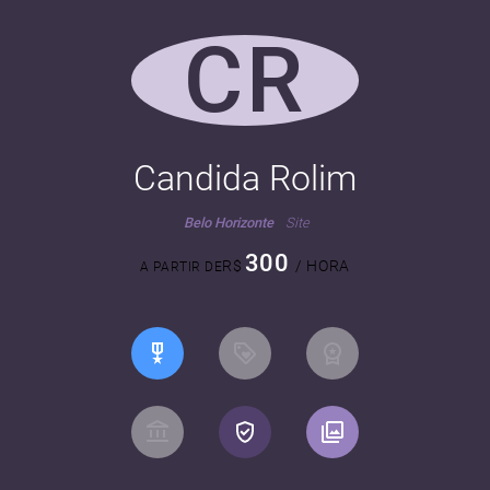
CR
Candida Rolim
Belo Horizonte
Site
300
R$
/ HORA
A PARTIR DE