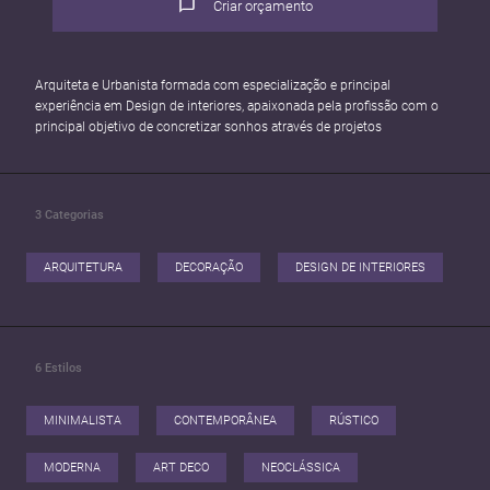
Criar orçamento
Arquiteta e Urbanista formada com especialização e principal
experiência em Design de interiores, apaixonada pela profissão com o
principal objetivo de concretizar sonhos através de projetos
3
Categorias
ARQUITETURA
DECORAÇÃO
DESIGN DE INTERIORES
6
Estilos
MINIMALISTA
CONTEMPORÂNEA
RÚSTICO
MODERNA
ART DECO
NEOCLÁSSICA