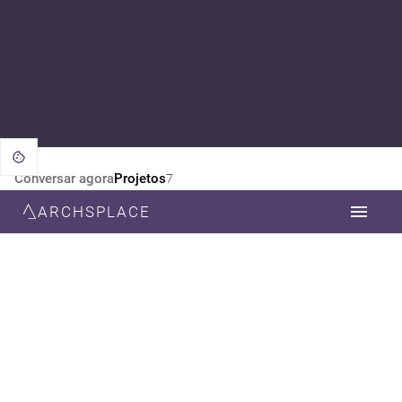
Conversar agora
Projetos
7
ARCHSPLACE
CATEGORIA
TODOS
DESIGN DE INTERIORES
ESTILO
TODOS
MINIMALISTA
MODERNA
CONTEMPORÂNEA
RÚSTICO
ART DECO