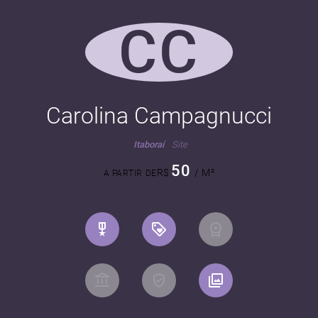
CC
Carolina Campagnucci
Itaboraí
Site
50
R$
/ M²
A PARTIR DE