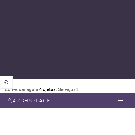
Conversar agora
Projetos
Serviços
7
3
ARCHSPLACE
CATEGORIA
TODOS
DESIGN DE INTERIORES
ARQUITETURA
ESTILO
TODOS
MODERNA