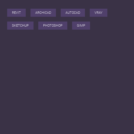
REVIT
ARCHICAD
AUTOCAD
VRAY
SKETCHUP
PHOTOSHOP
GIMP