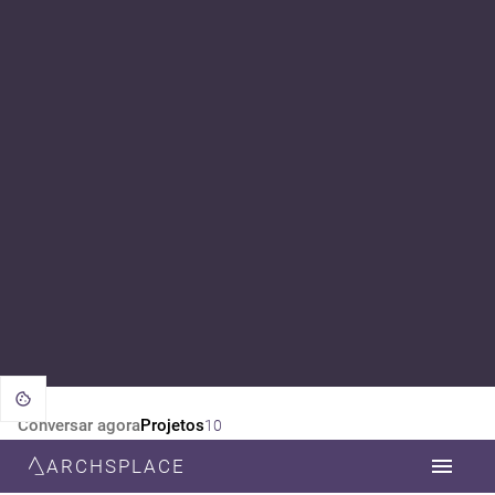
Conversar agora
Projetos
10
ARCHSPLACE
CATEGORIA
TODOS
DESIGN DE INTERIORES
ARQUITETURA