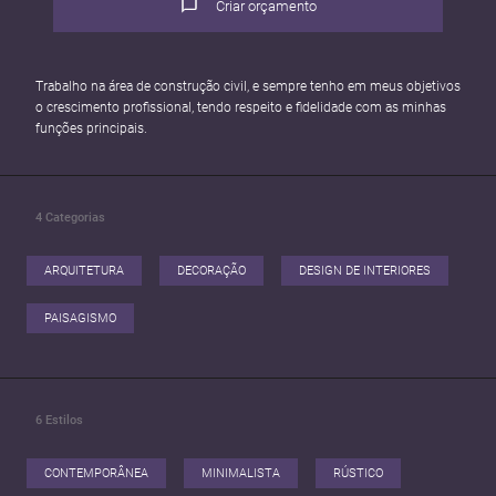
Criar orçamento
Trabalho na área de construção civil, e sempre tenho em meus objetivos
o crescimento profissional, tendo respeito e fidelidade com as minhas
4
Categorias
ARQUITETURA
DECORAÇÃO
DESIGN DE INTERIORES
PAISAGISMO
6
Estilos
CONTEMPORÂNEA
MINIMALISTA
RÚSTICO