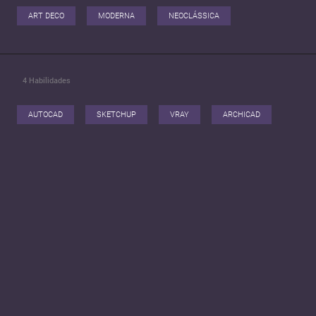
ART DECO
MODERNA
NEOCLÁSSICA
4
Habilidades
AUTOCAD
SKETCHUP
VRAY
ARCHICAD