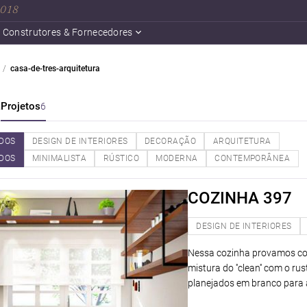
 2018
Construtores & Fornecedores
casa-de-tres-arquitetura
a
Projetos
6
DOS
DESIGN DE INTERIORES
DECORAÇÃO
ARQUITETURA
DOS
MINIMALISTA
RÚSTICO
MODERNA
CONTEMPORÂNEA
COZINHA 397
DESIGN DE INTERIORES
Nessa cozinha provamos com
mistura do ''clean'' com o r
planejados em branco para a