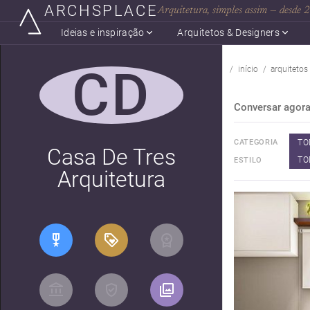
ARCHSPLACE
Arquitetura, simples assim — desde
Ideias e inspiração
Arquitetos & Designers
CD
início
arquitetos
Conversar agor
TO
CATEGORIA
Casa De Tres
TO
ESTILO
Arquitetura