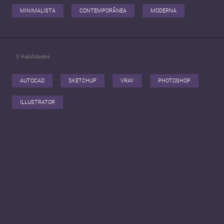
MINIMALISTA
CONTEMPORÂNEA
MODERNA
5
Habilidades
AUTOCAD
SKETCHUP
VRAY
PHOTOSHOP
ILLUSTRATOR