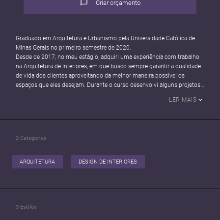
Criar orçamento
Graduado em Arquitetura e Urbanismo pela Universidade Católica de
Minas Gerais no primeiro semestre de 2020.
Desde de 2017, no meu estágio, adquiri uma experiência com trabalho
na Arquitetura de Interiores, em que busco sempre garantir a qualidade
de vida dos clientes aproveitando da melhor maneira possível os
espaços que eles desejam. Durante o curso desenvolvi alguns projetos
arquitetônicos sempre de edificações residenciais e comerciais, ambos
LER MAIS
trabalhados dentro da legislação urbanística de Belo Horizonte, inclusive
trabalhando com o novo Plano Diretor da cidade, aprovado em 2019.
2
Categorias
ARQUITETURA
DESIGN DE INTERIORES
3
Estilos