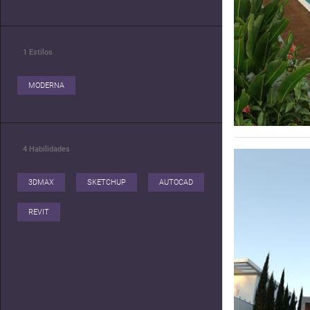
1
Estilos
MODERNA
4
Habilidades
3DMAX
SKETCHUP
AUTOCAD
REVIT