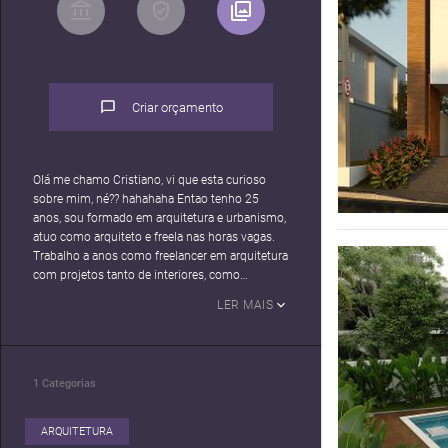
Criar orçamento
Olá me chamo Cristiano, vi que esta curioso
sobre mim, né?? hahahaha Entao tenho 25
anos, sou formado em arquitetura e urbanismo,
atuo como arquiteto e freela nas horas vagas.
Trabalho a anos como freelancer em arquitetura
com projetos tanto de interiores, como
exteriores, de render, modelagem a plantas, mas
LER MAIS
só recentemente entrei para o architect portal.
Sempre busco a realização de um trabalho onde
possa trazer satisfação para o cliente, e também
obter os melhores resultados
1
Categorias
ARQUITETURA