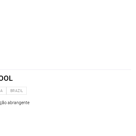
POOL
NA
BRAZIL
ação abrangente