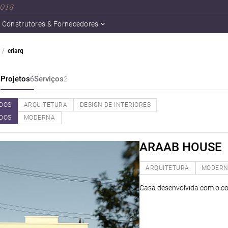
 2018
Construtores & Fornecedores
criarq
a
Projetos
Serviços
6
2
DOS
ARQUITETURA
DESIGN DE INTERIORES
DOS
MODERNA
ARAAB HOUSE
ARQUITETURA
MODER
Casa desenvolvida com o co