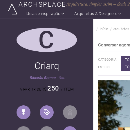
ARCHSPLACE
Arquitetura, simples assim — desde
Ideias e inspiração
Arquitetos & Designers
C
início
arquitetos
Conversar agor
TO
CATEGORIA
Criarq
TO
ESTILO
Ribeirão Branco
Site
250
R$
/ ITEM
A PARTIR DE