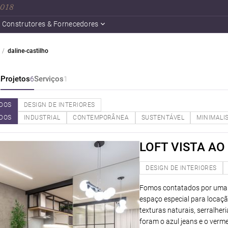
 2018
Construtores & Fornecedores
daline-castilho
a
Projetos
Serviços
6
1
DOS
DESIGN DE INTERIORES
DOS
INDUSTRIAL
CONTEMPORÂNEA
SUSTENTÁVEL
MINIMALI
LOFT VISTA AO
DESIGN DE INTERIORES
Fomos contatados por uma 
espaço especial para locaçã
texturas naturais, serralher
foram o azul jeans e o verme