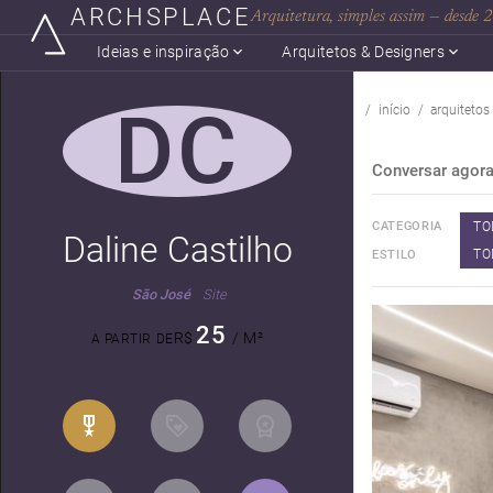
ARCHSPLACE
Arquitetura, simples assim — desde
Ideias e inspiração
Arquitetos & Designers
DC
início
arquitetos
Conversar agor
TO
CATEGORIA
Daline Castilho
TO
ESTILO
São José
Site
25
R$
/ M²
A PARTIR DE