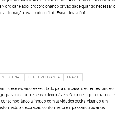
ma quanto para a sala de estar/jantar. A cozinha conta com uma
x e vidro canelado, proporcionando privacidade quando necessário.
e automação avançado, o “Loft Escandinavo” of
INDUSTRIAL
CONTEMPORÂNEA
BRAZIL
antil desenvolvido e executado para um casal de clientes, onde o
gio para o estudo e seus colecionáveis. O conceito principal deste
ilo contemporâneo alinhado com atividades geeks, visando um
ansformado a decoração conforme forem passando os anos.