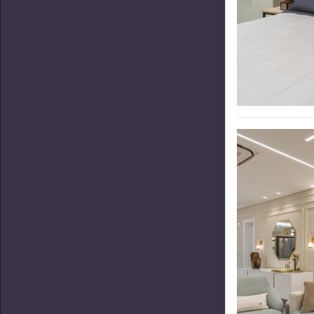
agradáveis. Sua dedicação em transformar os
sonhos dos clientes em realidade é o pilar
central de seu trabalho no escritório Mais Art &
Design. Com sua visão abrangente e
conhecimento aprofundado, Daline Castilho é
uma profissional de destaque no campo da
arquitetura de interiores.