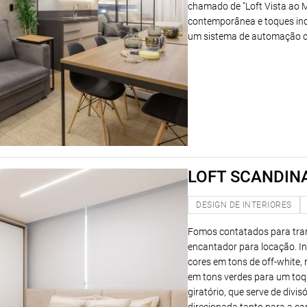
chamado de "Loft Vista ao 
contemporânea e toques indu
um sistema de automação co
LOFT SCANDIN
DESIGN DE INTERIORES
Fomos contatados para tran
encantador para locação. In
cores em tons de off-white,
em tons verdes para um toqu
giratório, que serve de divis