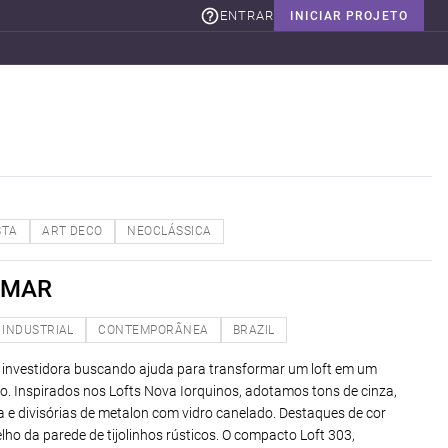
ENTRAR
INICIAR PROJETO
STA
ART DECO
NEOCLÁSSICA
 MAR
INDUSTRIAL
CONTEMPORÂNEA
BRAZIL
investidora buscando ajuda para transformar um loft em um
o. Inspirados nos Lofts Nova Iorquinos, adotamos tons de cinza,
ia e divisórias de metalon com vidro canelado. Destaques de cor
lho da parede de tijolinhos rústicos. O compacto Loft 303,