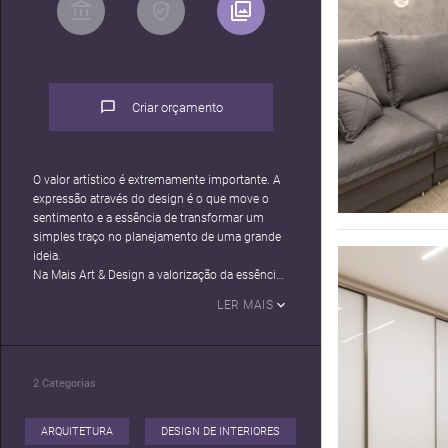
Criar orçamento
O valor artístico é extremamente importante. A
expressão através do design é o que move o
sentimento e a essência de transformar um
simples traço no planejamento de uma grande
ideia.
Na Mais Art & Design a valorização da essência
do cliente é um fator determinante.
LER MAIS
Acreditamos que cada projeto/cliente é único e
precisa ter sua identidade inserida no espaço.
A satisfação não vem só pelo trabalho
executado, mas principalmente pelo
2
Categorias
atendimento aos desejos dos clientes, guiando-
os para realização de seus sonhos.
ARQUITETURA
DESIGN DE INTERIORES
DALINE CASTILHO