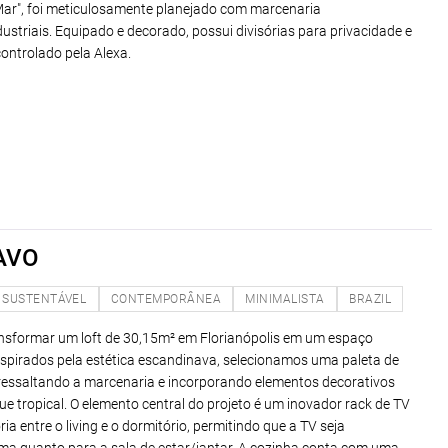
Mar", foi meticulosamente planejado com marcenaria
striais. Equipado e decorado, possui divisórias para privacidade e
ntrolado pela Alexa.
AVO
SUSTENTÁVEL
CONTEMPORÂNEA
MINIMALISTA
BRAZIL
sformar um loft de 30,15m² em Florianópolis em um espaço
spirados pela estética escandinava, selecionamos uma paleta de
 ressaltando a marcenaria e incorporando elementos decorativos
e tropical. O elemento central do projeto é um inovador rack de TV
ória entre o living e o dormitório, permitindo que a TV seja