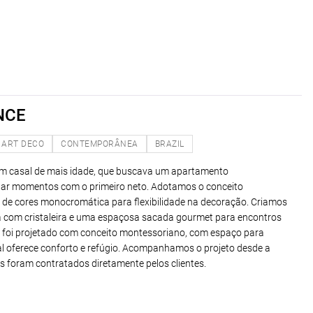
NCE
ART DECO
CONTEMPORÂNEA
BRAZIL
um casal de mais idade, que buscava um apartamento
ar momentos com o primeiro neto. Adotamos o conceito
de cores monocromática para flexibilidade na decoração. Criamos
a com cristaleira e uma espaçosa sacada gourmet para encontros
o foi projetado com conceito montessoriano, com espaço para
sal oferece conforto e refúgio. Acompanhamos o projeto desde a
 foram contratados diretamente pelos clientes.