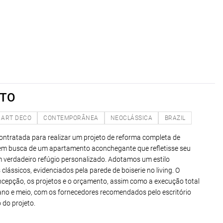
UTO
ART DECO
CONTEMPORÂNEA
NEOCLÁSSICA
BRAZIL
ontratada para realizar um projeto de reforma completa de
a em busca de um apartamento aconchegante que refletisse seu
um verdadeiro refúgio personalizado. Adotamos um estilo
ássicos, evidenciados pela parede de boiserie no living. O
ncepção, os projetos e o orçamento, assim como a execução total
 ano e meio, com os fornecedores recomendados pelo escritório
 do projeto.