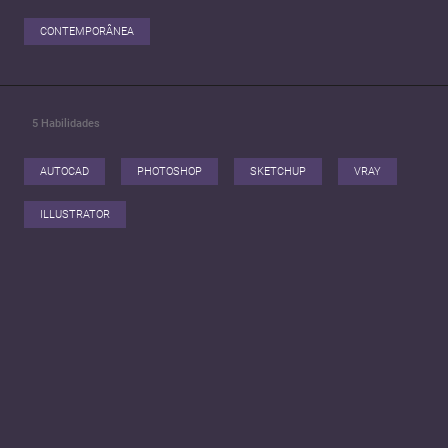
CONTEMPORÂNEA
5
Habilidades
AUTOCAD
PHOTOSHOP
SKETCHUP
VRAY
ILLUSTRATOR