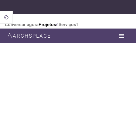
Conversar agora
Projetos
Serviços
6
1
ARCHSPLACE
CATEGORIA
TODOS
ARQUITETURA
ESTILO
TODOS
NEOCLÁSSICA