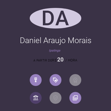
DA
Daniel Araujo Morais
Ipatinga
20
R$
/ HORA
A PARTIR DE