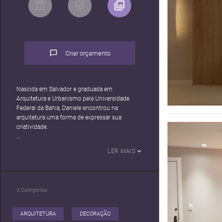
Criar orçamento
Nascida em Salvador e graduada em
Arquitetura e Urbanismo pela Universidade
Federal da Bahia, Daniele encontrou na
arquitetura uma forma de expressar sua
criatividade.
O escritório tem expertise em projetos de
LER MAIS
interiores, residenciais, comerciais e
corporativos, além da execução de obras e
reformas.
3
Categorias
Buscamos sempre a harmonia e o equilíbrio,
agregando mais funcionalidade, estética e
conforto para a rotina dos nossos clientes.
ARQUITETURA
DECORAÇÃO
Cada solução é concebida com muito cuidado e