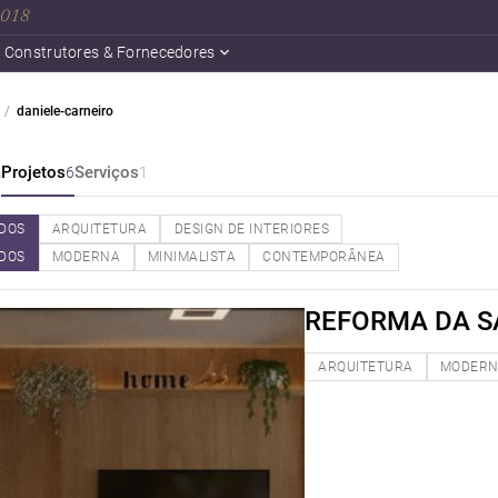
 2018
Construtores & Fornecedores
daniele-carneiro
a
Projetos
Serviços
6
1
DOS
ARQUITETURA
DESIGN DE INTERIORES
DOS
MODERNA
MINIMALISTA
CONTEMPORÂNEA
REFORMA DA S
ARQUITETURA
MODER