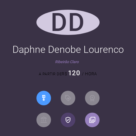
DD
Daphne Denobe Lourenco
Ribeirão Claro
120
R$
/ HORA
A PARTIR DE