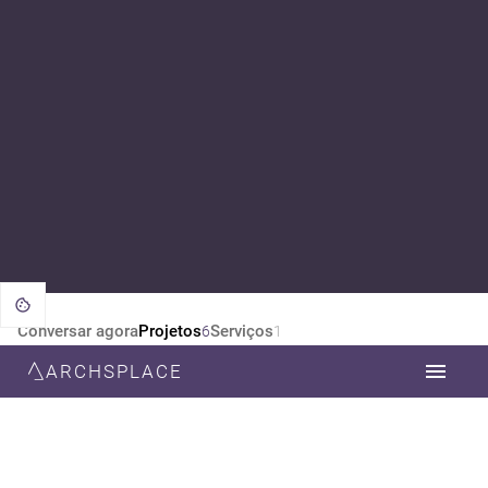
Conversar agora
Projetos
Serviços
6
1
ARCHSPLACE
CATEGORIA
TODOS
DESIGN DE INTERIORES
ESTILO
TODOS
CONTEMPORÂNEA